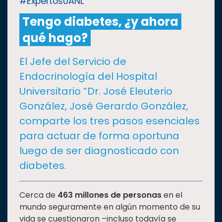
#ExpertosUANL
Tengo diabetes, ¿y ahora
CULTURA
qué hago?
DEPORTES
El Jefe del Servicio de
Endocrinología del Hospital
I+D+I
EXPERTOS
Universitario “Dr. José Eleuterio
González, José Gerardo González,
SALUD
comparte los tres pasos esenciales
para actuar de forma oportuna
SUSTENTABILIDAD
luego de ser diagnosticado con
diabetes.
TEMAS
Cerca de
463 millones de personas
en el
mundo seguramente en algún momento de su
Oferta
educativa
vida se cuestionaron –incluso todavía se