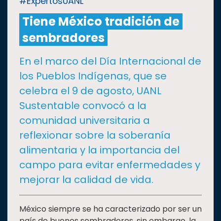
#ExpertosUANL
Tiene México tradición de
CULTURA
sembradores
DEPORTES
En el marco del Día Internacional de
los Pueblos Indígenas, que se
I+D+I
EXPERTOS
celebra el 9 de agosto, UANL
Sustentable convocó a la
SALUD
comunidad universitaria a
reflexionar sobre la soberanía
SUSTENTABILIDAD
alimentaria y la importancia del
campo para evitar enfermedades y
TEMAS
mejorar la calidad de vida.
Oferta
México siempre se ha caracterizado por ser un
educativa
país de buenos sembradores, sin embargo, la