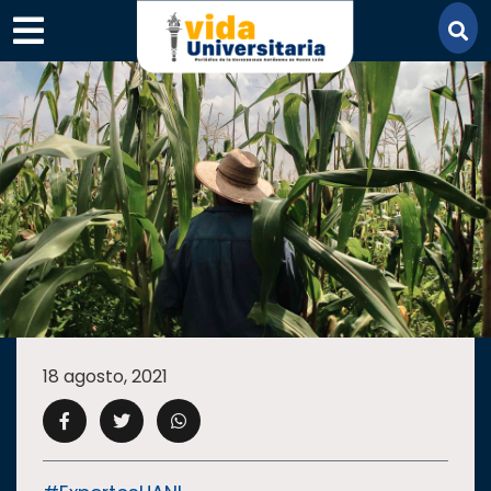
×
SECCIONES
ACADEMIA
18 agosto, 2021
CAMPUS
UANL
COMUNIDAD
UANL