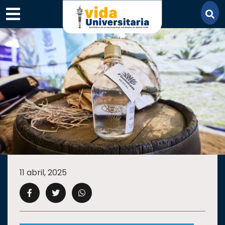
×
SECCIONES
ACADEMIA
11 abril, 2025
CAMPUS
UANL
COMUNIDAD
UANL