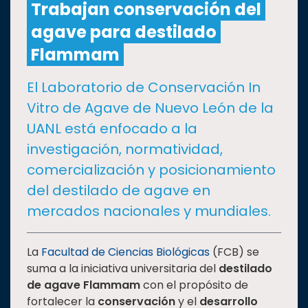
Trabajan conservación del
agave para destilado
CULTURA
Flammam
DEPORTES
El Laboratorio de Conservación In
Vitro de Agave de Nuevo León de la
I+D+I
EXPERTOS
UANL está enfocado a la
investigación, normatividad,
SALUD
comercialización y posicionamiento
del destilado de agave en
SUSTENTABILIDAD
mercados nacionales y mundiales.
TEMAS
La
Facultad de Ciencias Biológicas
(FCB) se
suma a la iniciativa universitaria del
destilado
de agave Flammam
con el propósito de
Oferta
fortalecer la
conservación
y el
desarrollo
educativa