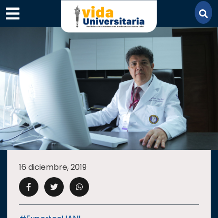
×
SECCIONES
ACADEMIA
16 diciembre, 2019
CAMPUS
UANL
COMUNIDAD
UANL