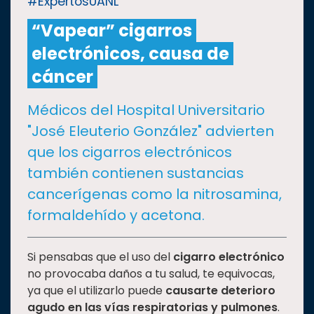
#ExpertosUANL
“Vapear” cigarros
CULTURA
electrónicos, causa de
DEPORTES
cáncer
Médicos del Hospital Universitario
I+D+I
EXPERTOS
"José Eleuterio González" advierten
que los cigarros electrónicos
SALUD
también contienen sustancias
cancerígenas como la nitrosamina,
SUSTENTABILIDAD
formaldehído y acetona.
TEMAS
Si pensabas que el uso del
cigarro electrónico
no provocaba daños a tu salud, te equivocas,
ya que el utilizarlo puede
causarte deterioro
Oferta
agudo en las vías respiratorias y pulmones
.
educativa