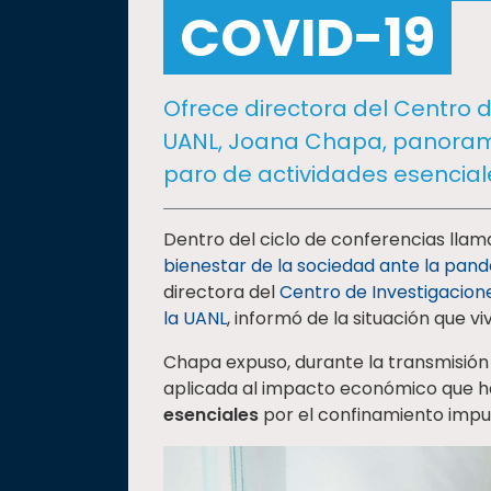
social
COVID-19
Vinculación
Historia
Ofrece directora del Centro 
Universiada
UANL, Joana Chapa, panoram
Nacional
paro de actividades esencial
Dentro del ciclo de conferencias lla
bienestar de la sociedad ante la pan
directora del
Centro de Investigacion
la UANL
, informó de la situación que v
Chapa expuso, durante la transmisión e
aplicada al impacto económico que ha
esenciales
por el confinamiento imp