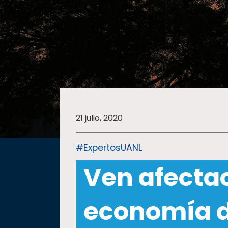
SALUD
SUSTENTABILIDAD
TEMAS
21 julio, 2020
Oferta
educativa
#ExpertosUANL
Estudiantes
Ven afecta
Rectoría
Investigación
economía d
Internacionalización
Responsabilidad