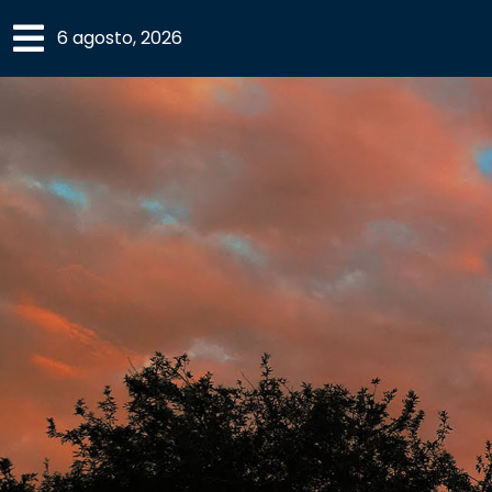
×
6 agosto, 2026
SECCIONES
ACADEMIA
CAMPUS
UANL
COMUNIDAD
UANL
CULTURA
DEPORTES
I+D+I
EXPERTOS