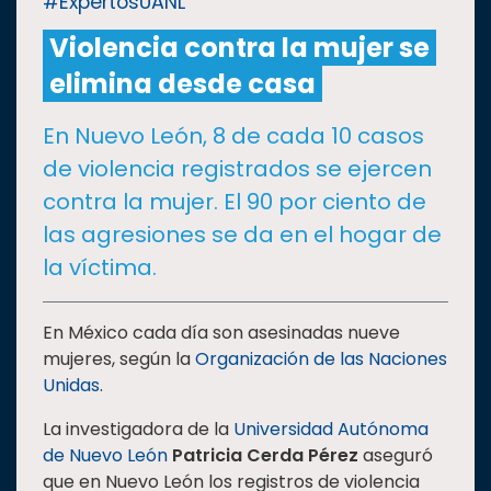
#ExpertosUANL
Violencia contra la mujer se
CULTURA
elimina desde casa
DEPORTES
En Nuevo León, 8 de cada 10 casos
de violencia registrados se ejercen
I+D+I
EXPERTOS
contra la mujer. El 90 por ciento de
las agresiones se da en el hogar de
SALUD
la víctima.
SUSTENTABILIDAD
En México cada día son asesinadas nueve
mujeres, según la
Organización de las Naciones
Unidas
.
TEMAS
La investigadora de la
Universidad Autónoma
de Nuevo León
Patricia Cerda Pérez
aseguró
Oferta
que en Nuevo León los registros de violencia
educativa