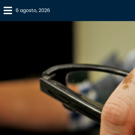
×
6 agosto, 2026
SECCIONES
ACADEMIA
CAMPUS
UANL
COMUNIDAD
UANL
CULTURA
DEPORTES
I+D+I
EXPERTOS