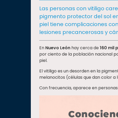
social
Las personas con vitiligo car
Vinculación
pigmento protector del sol en 
Historia
piel tiene complicaciones como
Universiada
lesiones precancerosas y cán
Nacional
En
Nuevo León
hay cerca de
160 mil 
por ciento de la población nacional 
piel.
El vitiligo es un desorden en la pigmen
melanocitos (células que dan color a l
Con frecuencia, aparece en personas 