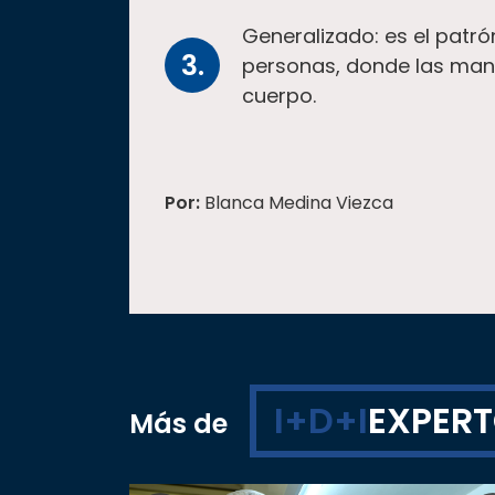
Generalizado: es el patró
personas, donde las man
cuerpo.
Por:
Blanca Medina Viezca
I+D+I
EXPER
Más de