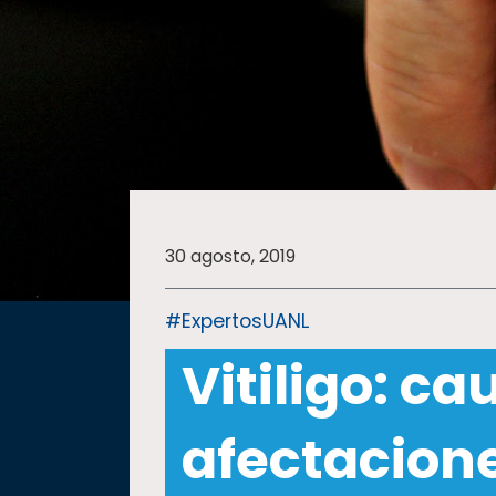
SALUD
SUSTENTABILIDAD
TEMAS
30 agosto, 2019
Oferta
educativa
#ExpertosUANL
Estudiantes
Vitiligo: ca
Rectoría
Investigación
afectacion
Internacionalización
Responsabilidad