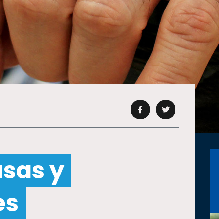
usas y
es