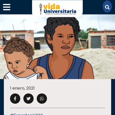
×
SECCIONES
ACADEMIA
1 enero, 2021
CAMPUS
UANL
COMUNIDAD
UANL