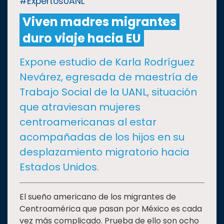
#ExpertosUANL
Viven madres migrantes
CULTURA
duro viaje hacia EU
DEPORTES
Expone estudio de Karla Rodríguez
Nevárez, egresada de maestría de
I+D+I
EXPERTOS
Trabajo Social de la UANL, situación
que atraviesan mujeres
SALUD
centroamericanas al estar
acompañadas de los hijos en su
SUSTENTABILIDAD
desplazamiento migratorio hacia
Estados Unidos.
TEMAS
El sueño americano de los migrantes de
Centroamérica que pasan por México es cada
Oferta
educativa
vez más complicado. Prueba de ello son ocho