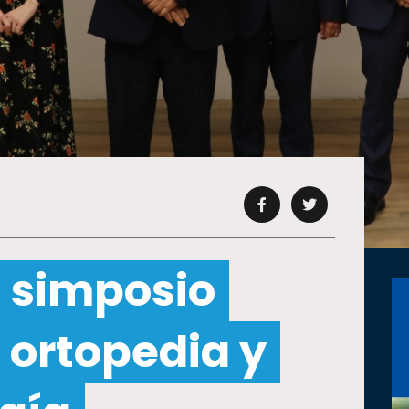
 simposio
 ortopedia y