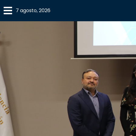
×
7 agosto, 2026
SECCIONES
ACADEMIA
CAMPUS
UANL
COMUNIDAD
UANL
CULTURA
DEPORTES
I+D+I
EXPERTOS