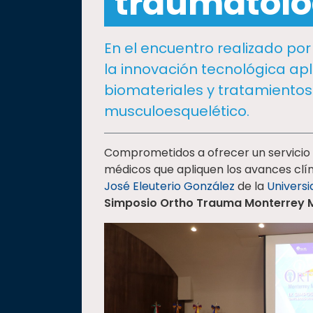
traumatolo
social
Vinculación
En el encuentro realizado por 
Historia
la innovación tecnológica apl
Universiada
biomateriales y tratamientos
Nacional
musculoesquelético.
Comprometidos a ofrecer un servicio 
médicos que apliquen los avances clín
José Eleuterio González
de la
Univers
Simposio Ortho Trauma Monterrey M