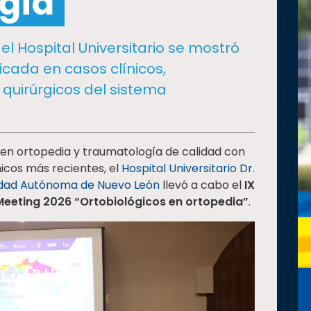
gía
el Hospital Universitario se mostró
icada en casos clínicos,
 quirúrgicos del sistema
en ortopedia y traumatología de calidad con
icos más recientes, el
Hospital Universitario Dr.
idad Autónoma de Nuevo León
llevó a cabo el
IX
eeting 2026 “Ortobiológicos en ortopedia”
.