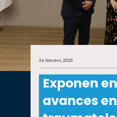
SALUD
SUSTENTABILIDAD
TEMAS
24 febrero, 2026
Oferta
educativa
Exponen en
Estudiantes
Rectoría
avances en
Investigación
Internacionalización
Responsabilidad