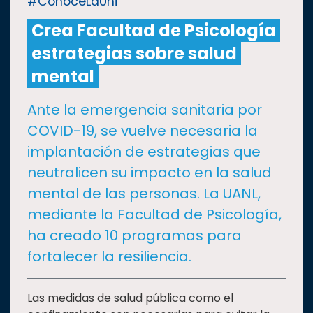
#ConoceLaUni
Crea Facultad de Psicología
CULTURA
estrategias sobre salud
DEPORTES
mental
Ante la emergencia sanitaria por
I+D+I
EXPERTOS
COVID-19, se vuelve necesaria la
implantación de estrategias que
SALUD
neutralicen su impacto en la salud
mental de las personas. La UANL,
SUSTENTABILIDAD
mediante la Facultad de Psicología,
ha creado 10 programas para
TEMAS
fortalecer la resiliencia.
Oferta
Las medidas de salud pública como el
educativa