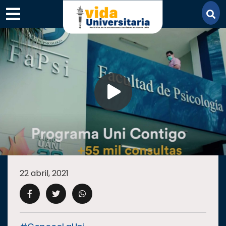
×
SECCIONES
ACADEMIA
22 abril, 2021
CAMPUS
UANL
COMUNIDAD
UANL