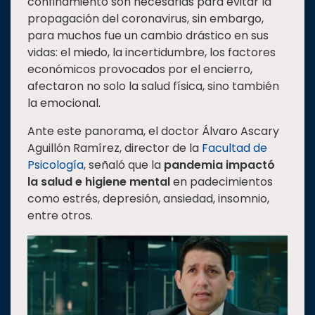
confinamiento son necesarias para evitar la
Estudiantes
propagación del coronavirus, sin embargo,
para muchos fue un cambio drástico en sus
Rectoría
vidas: el miedo, la incertidumbre, los factores
Investigación
económicos provocados por el encierro,
afectaron no solo la salud física, sino también
Internacionalización
la emocional.
Responsabilidad
social
Ante este panorama, el doctor Álvaro Ascary
Aguillón Ramírez, director de la
Facultad de
Vinculación
Psicología
, señaló que la
pandemia impactó
Historia
la salud e higiene mental
en padecimientos
como estrés, depresión, ansiedad, insomnio,
Universiada
entre otros.
Nacional