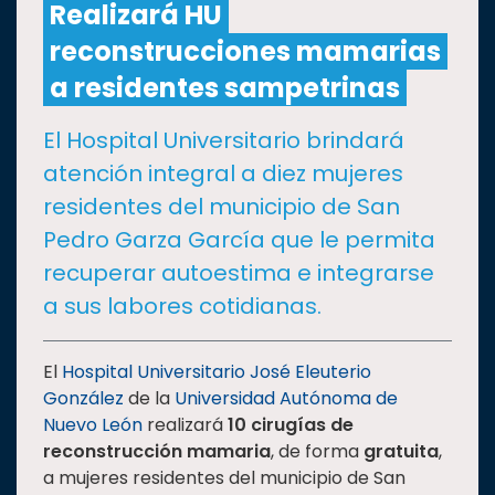
Realizará HU
reconstrucciones mamarias
CULTURA
a residentes sampetrinas
DEPORTES
El Hospital Universitario brindará
atención integral a diez mujeres
I+D+I
EXPERTOS
residentes del municipio de San
Pedro Garza García que le permita
SALUD
recuperar autoestima e integrarse
a sus labores cotidianas.
SUSTENTABILIDAD
El
Hospital Universitario José Eleuterio
González
de la
Universidad Autónoma de
TEMAS
Nuevo León
realizará
10 cirugías de
reconstrucción mamaria
, de forma
gratuita
,
Oferta
a mujeres residentes del municipio de San
educativa