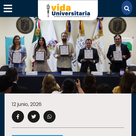
×
SECCIONES
ACADEMIA
12 junio, 2026
CAMPUS
UANL
COMUNIDAD
UANL