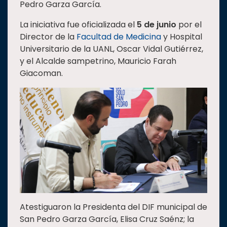
Pedro Garza García.
Estudiantes
La iniciativa fue oficializada el
5 de junio
por el
Rectoría
Director de la
Facultad de Medicina
y Hospital
Investigación
Universitario de la UANL, Oscar Vidal Gutiérrez,
y el Alcalde sampetrino, Mauricio Farah
Internacionalización
Giacoman.
Responsabilidad
social
Vinculación
Historia
Universiada
Nacional
Atestiguaron la Presidenta del DIF municipal de
San Pedro Garza García, Elisa Cruz Saénz; la