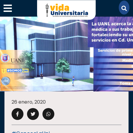
×
SECCIONES
ACADEMIA
26 enero, 2020
CAMPUS
UANL
COMUNIDAD
UANL