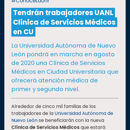
#ConoceLaUni
Tendrán trabajadores UANL
CULTURA
Clínica de Servicios Médicos
DEPORTES
en CU
La Universidad Autónoma de Nuevo
I+D+I
EXPERTOS
León pondrá en marcha en agosto
de 2020 una Clínica de Servicios
SALUD
Médicos en Ciudad Universitaria que
ofrecerá atención médica de
SUSTENTABILIDAD
primer y segundo nivel.
TEMAS
Alrededor de cinco mil familias
de los
trabajadores de la
Universidad Autónoma de
Nuevo León
se beneficiarán con la nueva
Oferta
Clínica de Servicios Médicos
que estará
educativa