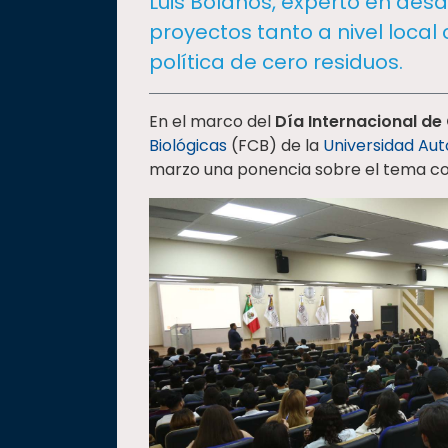
Luis Bolaños, experto en desa
social
proyectos tanto a nivel loca
Vinculación
política de cero residuos.
Historia
Universiada
En el marco del
Día Internacional de
Nacional
Biológicas
(FCB) de la
Universidad Au
marzo una ponencia sobre el tema con 