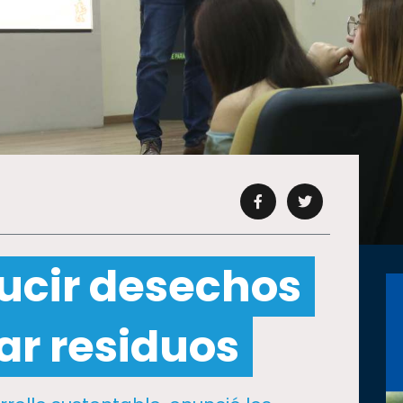
ucir desechos
ar residuos