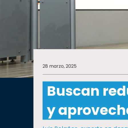
SALUD
SUSTENTABILIDAD
TEMAS
28 marzo, 2025
Oferta
educativa
Buscan red
Estudiantes
Rectoría
y aprovech
Investigación
Internacionalización
Responsabilidad