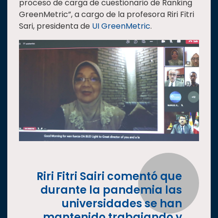
proceso de carga de cuestionario de Ranking
Estudiantes
GreenMetric”, a cargo de la profesora Riri Fitri
Sari, presidenta de
UI GreenMetric
.
Rectoría
Investigación
Internacionalización
Responsabilidad
social
Vinculación
Historia
Universiada
Nacional
Riri Fitri Sairi comentó que
durante la pandemia las
universidades se han
mantenido trabajando y