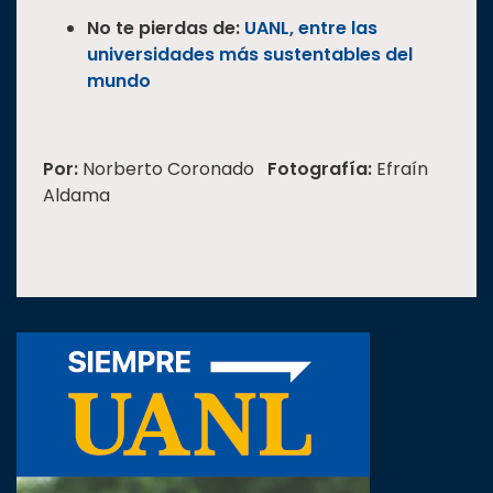
No te pierdas de:
UANL, entre las
universidades más sustentables del
mundo
Por:
Norberto Coronado
Fotografía:
Efraín
Aldama