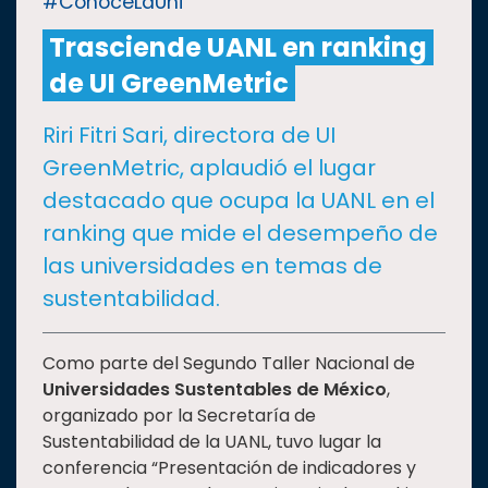
#ConoceLaUni
Trasciende UANL en ranking
CULTURA
de UI GreenMetric
DEPORTES
Riri Fitri Sari, directora de UI
GreenMetric, aplaudió el lugar
I+D+I
EXPERTOS
destacado que ocupa la UANL en el
ranking que mide el desempeño de
SALUD
las universidades en temas de
sustentabilidad.
SUSTENTABILIDAD
Como parte del Segundo Taller Nacional de
Universidades Sustentables de México
,
TEMAS
organizado por la Secretaría de
Sustentabilidad de la UANL, tuvo lugar la
Oferta
conferencia “Presentación de indicadores y
educativa