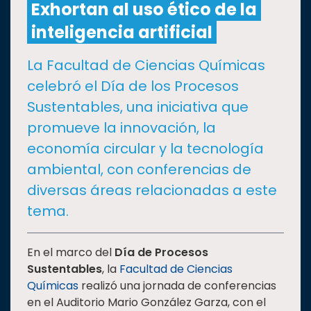
Exhortan al uso ético de la
inteligencia artificial
CULTURA
La Facultad de Ciencias Químicas
DEPORTES
celebró el Día de los Procesos
Sustentables, una iniciativa que
I+D+I
EXPERTOS
promueve la innovación, la
economía circular y la tecnología
SALUD
ambiental, con conferencias de
diversas áreas relacionadas a este
SUSTENTABILIDAD
tema.
TEMAS
En el marco del
Día de Procesos
Sustentables
, la
Facultad de Ciencias
Químicas
realizó una jornada de conferencias
Oferta
en el Auditorio Mario González Garza, con el
educativa