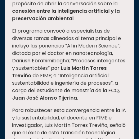
propósito de abrir la conversación sobre la
Estudiantes
conexión entre la inteligencia artificial y la
preservación ambiental
.
Rectoría
Investigación
El programa convocó a especialistas de
diversas ramas alineadas al tema principal e
Internacionalización
incluyó las ponencias “AI in Modern Science”,
Responsabilidad
dictada por el doctor en nanotecnología,
social
Dariush Ebrahimibagha; “Procesos inteligentes
Vinculación
y sustentables” por
Luis Martín Torres
Treviño
de FIME; e “Inteligencia artificial:
Historia
sustentabilidad e ingeniería de procesos”, a
Universiada
cargo del estudiante de maestría de la FCQ,
Nacional
Juan José Alonso Tijerina
.
Para robustecer esta convergencia entre la IA
y la sustentabilidad, el docente en FIME e
investigador, Luis Martín Torres Treviño, señaló
que el éxito de esta transición tecnológica