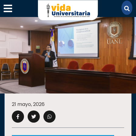
×
SECCIONES
ACADEMIA
21 mayo, 2026
CAMPUS
UANL
COMUNIDAD
UANL