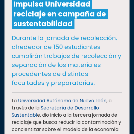
Impulsa Universidad
reciclaje en campaña de
CULTURA
sustentabilidad
DEPORTES
Durante la jornada de recolección,
alrededor de 150 estudiantes
I+D+I
EXPERTOS
cumplirán trabajos de recolección y
separación de los materiales
SALUD
procedentes de distintas
facultades y preparatorias.
SUSTENTABILIDAD
La
Universidad Autónoma de Nuevo León
, a
través de la
Secretaría de Desarrollo
TEMAS
Sustentabl
e, dio inicio a la tercera jornada de
reciclaje que busca reducir la contaminación y
Oferta
concientizar sobre el modelo de la economía
educativa