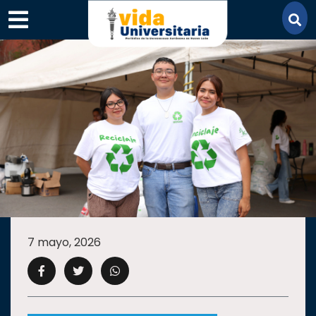
×
SECCIONES
ACADEMIA
7 mayo, 2026
CAMPUS
UANL
COMUNIDAD
UANL