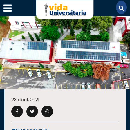
×
SECCIONES
ACADEMIA
23 abril, 2021
CAMPUS
UANL
COMUNIDAD
UANL