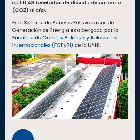
de
50.49 toneladas de dióxido de carbono
Estudiantes
(CO2)
al año.
Rectoría
Este Sistema de Paneles Fotovoltaicos de
Investigación
Generación de Energía es albergado por la
Facultad de Ciencias Políticas y Relaciones
Internacionalización
Internacionales (FCPyRI)
de la UANL.
Responsabilidad
social
Vinculación
Historia
Universiada
Nacional