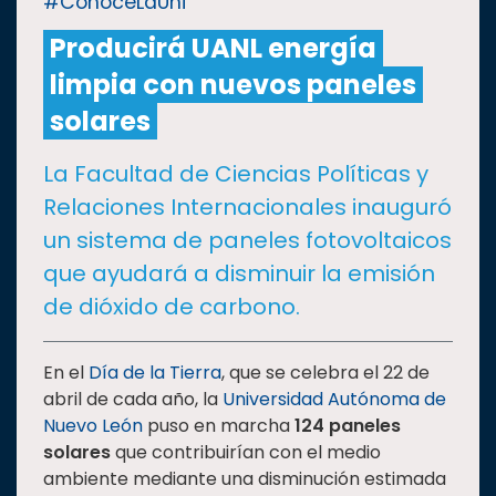
#ConoceLaUni
Producirá UANL energía
CULTURA
limpia con nuevos paneles
DEPORTES
solares
La Facultad de Ciencias Políticas y
I+D+I
EXPERTOS
Relaciones Internacionales inauguró
un sistema de paneles fotovoltaicos
SALUD
que ayudará a disminuir la emisión
de dióxido de carbono.
SUSTENTABILIDAD
En el
Día de la Tierra
, que se celebra el 22 de
abril de cada año, la
Universidad Autónoma de
TEMAS
Nuevo León
puso en marcha
124 paneles
solares
que contribuirían con el medio
Oferta
ambiente mediante una disminución estimada
educativa