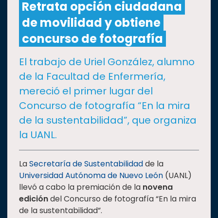
Retrata opción ciudadana
de movilidad y obtiene
CULTURA
concurso de fotografía
DEPORTES
El trabajo de Uriel González, alumno
de la Facultad de Enfermería,
I+D+I
EXPERTOS
mereció el primer lugar del
Concurso de fotografía “En la mira
SALUD
de la sustentabilidad”, que organiza
la UANL.
SUSTENTABILIDAD
La
Secretaría de Sustentabilidad
de la
Universidad Autónoma de Nuevo León
(UANL)
TEMAS
llevó a cabo la premiación de la
novena
edición
del Concurso de fotografía “En la mira
Oferta
de la sustentabilidad”.
educativa