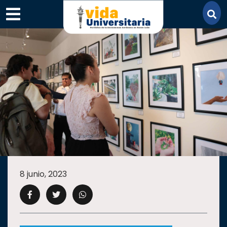
×
SECCIONES
ACADEMIA
8 junio, 2023
CAMPUS
UANL
COMUNIDAD
UANL