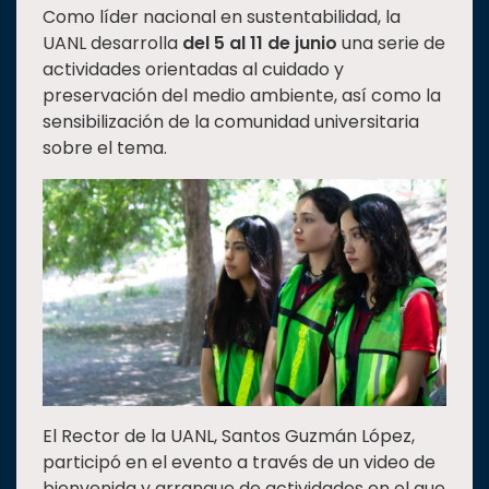
Como líder nacional en sustentabilidad, la
Estudiantes
UANL desarrolla
del 5 al 11 de junio
una serie de
Rectoría
actividades orientadas al cuidado y
preservación del medio ambiente, así como la
Investigación
sensibilización de la comunidad universitaria
Internacionalización
sobre el tema.
Responsabilidad
social
Vinculación
Historia
Universiada
Nacional
El Rector de la UANL, Santos Guzmán López,
participó en el evento a través de un video de
bienvenida y arranque de actividades en el que