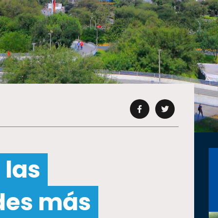
 las
des más