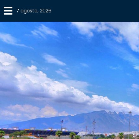
×
7 agosto, 2026
SECCIONES
ACADEMIA
CAMPUS
UANL
COMUNIDAD
UANL
CULTURA
DEPORTES
I+D+I
EXPERTOS