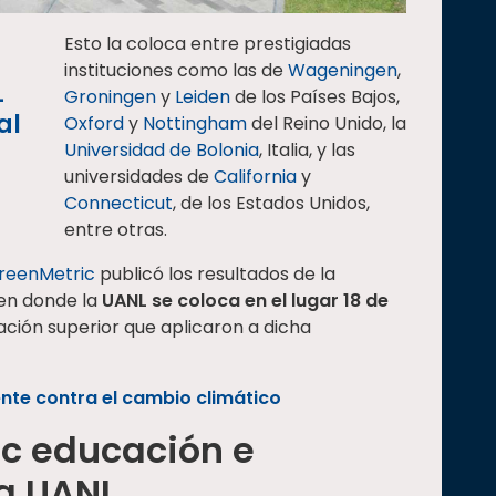
Esto la coloca entre prestigiadas
instituciones como las de
Wageningen
,
L
Groningen
y
Leiden
de los Países Bajos,
al
Oxford
y
Nottingham
del Reino Unido, la
Universidad de Bolonia
, Italia, y las
universidades de
California
y
Connecticut
, de los Estados Unidos,
entre otras.
GreenMetric
publicó los resultados de la
 en donde la
UANL se coloca en el lugar 18 de
ción superior que aplicaron a dicha
ente contra el cambio climático
ic educación e
la UANL