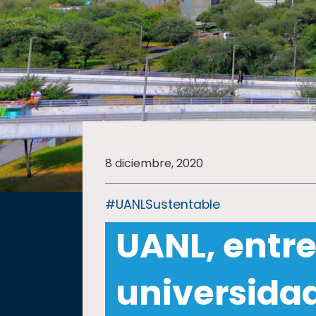
SALUD
SUSTENTABILIDAD
TEMAS
8 diciembre, 2020
Oferta
educativa
#UANLSustentable
Estudiantes
UANL, entre
Rectoría
Investigación
universida
Internacionalización
Responsabilidad