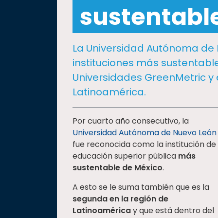
social
sustentabl
Vinculación
Historia
La Universidad Autónoma de N
Universiada
instituciones más sustentable
Nacional
Universidades GreenMetric y e
Latinoamérica.
Por cuarto año consecutivo, la
Universidad Autónoma de Nuevo León
fue reconocida como la institución de
educación superior pública
más
sustentable de México
.
A esto se le suma también que es la
segunda en la región de
Latinoamérica
y que está dentro del