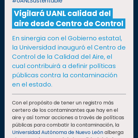
#UANLSustentable
Vigilará UANL calidad del
CULTURA
aire desde Centro de Control
DEPORTES
En sinergia con el Gobierno estatal,
la Universidad inauguró el Centro de
I+D+I
EXPERTOS
Control de la Calidad del Aire, el
cual contribuirá a definir políticas
SALUD
públicas contra la contaminación
en el estado.
SUSTENTABILIDAD
Con el propósito de tener un registro más
certero de los contaminantes que hay en el
TEMAS
aire y así tomar acciones a través de políticas
públicas para combatir la contaminación, la
Oferta
Universidad Autónoma de Nuevo León
alberga
educativa