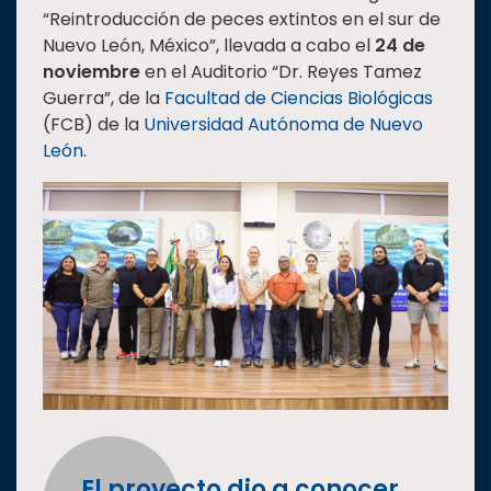
“Reintroducción de peces extintos en el sur de
Estudiantes
Nuevo León, México”, llevada a cabo el
24 de
Rectoría
noviembre
en el Auditorio “Dr. Reyes Tamez
Guerra”, de la
Facultad de Ciencias Biológicas
Investigación
(FCB) de la
Universidad Autónoma de Nuevo
Internacionalización
León
.
Responsabilidad
social
Vinculación
Historia
Universiada
Nacional
El proyecto dio a conocer