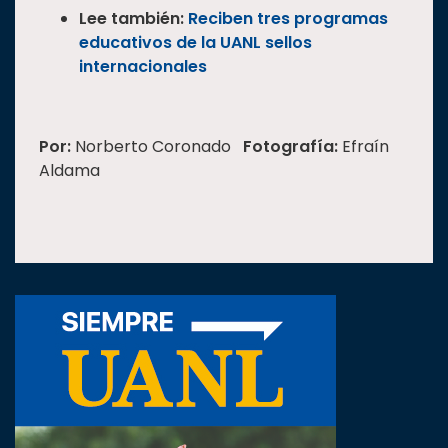
Lee también:
Reciben tres programas
educativos de la UANL sellos
internacionales
Por:
Norberto Coronado
Fotografía:
Efraín
Aldama