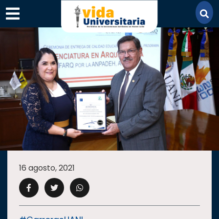
×
SECCIONES
ACADEMIA
16 agosto, 2021
CAMPUS
UANL
COMUNIDAD
UANL