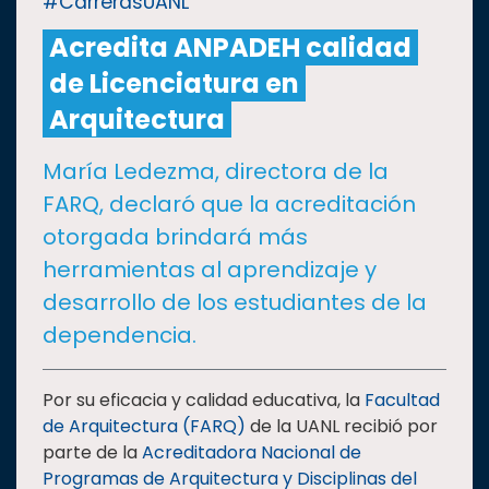
#CarrerasUANL
Acredita ANPADEH calidad
CULTURA
de Licenciatura en
DEPORTES
Arquitectura
María Ledezma, directora de la
I+D+I
EXPERTOS
FARQ, declaró que la acreditación
otorgada brindará más
SALUD
herramientas al aprendizaje y
desarrollo de los estudiantes de la
SUSTENTABILIDAD
dependencia.
TEMAS
Por su eficacia y calidad educativa, la
Facultad
de Arquitectura (FARQ)
de la UANL recibió por
parte de la
Acreditadora Nacional de
Oferta
Programas de Arquitectura y Disciplinas del
educativa