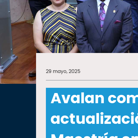
SALUD
SUSTENTABILIDAD
TEMAS
29 mayo, 2025
Oferta
educativa
Avalan com
Estudiantes
Rectoría
actualizaci
Investigación
Internacionalización
Responsabilidad