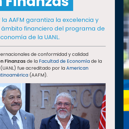
n Finanzas
 la AAFM garantiza la excelencia y
l ámbito financiero del programa de
Economía de la UANL.
ternacionales de conformidad y calidad
en Finanzas
de la
Facultad de Economía
de la
(UANL) fue acreditado por la
American
atinoamérica
(AAFM).