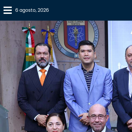
×
6 agosto, 2026
SECCIONES
ACADEMIA
CAMPUS
UANL
COMUNIDAD
UANL
CULTURA
DEPORTES
I+D+I
EXPERTOS