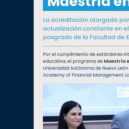
Maestría e
social
Vinculación
La acreditación otorgada por
Historia
actualización constante en e
Universiada
posgrado de la Facultad de 
Nacional
Por el cumplimiento de estándares in
educativa, el programa de
Maestría 
Universidad Autónoma de Nuevo León
Academy of Financial Management L