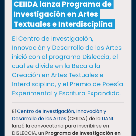
CEIIDA lanza Programa de
Investigación en Artes
CULTURA
Textuales e Interdisciplina
DEPORTES
El Centro de Investigación,
Innovación y Desarrollo de las Artes
I+D+I
EXPERTOS
inició con el programa Disleccia, el
cual se divide en la Beca a la
SALUD
Creación en Artes Textuales e
Interdisciplina, y el Premio de Poesía
SUSTENTABILIDAD
Experimental y Escritura Expandida.
TEMAS
El
Centro de Investigación, Innovación y
Desarrollo de las Artes
(CEIIDA) de la
UANL
lanzó la convocatoria para inscribirse en
Oferta
DISLECCIA, un
Programa de Investigación en
educativa