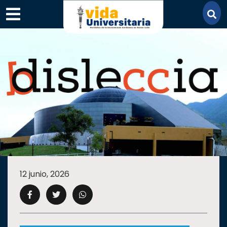
×
SECCIONES
ACADEMIA
12 junio, 2026
CAMPUS
UANL
COMUNIDAD
UANL