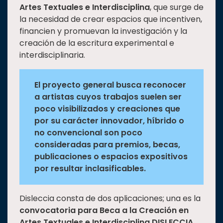
Artes Textuales e Interdisciplina
, que surge de
Estudiantes
la necesidad de crear espacios que incentiven,
Rectoría
financien y promuevan la investigación y la
creación de la escritura experimental e
Investigación
interdisciplinaria.
Internacionalización
Responsabilidad
El proyecto general busca reconocer
social
a artistas cuyos trabajos suelen ser
Vinculación
poco visibilizados y creaciones que
por su carácter innovador, híbrido o
Historia
no convencional son poco
Universiada
consideradas para premios, becas,
Nacional
publicaciones o espacios expositivos
por resultar inclasificables.
Disleccia consta de dos aplicaciones; una es la
convocatoria para Beca a la Creación en
Artes Textuales e Interdisciplina DISLECCIA