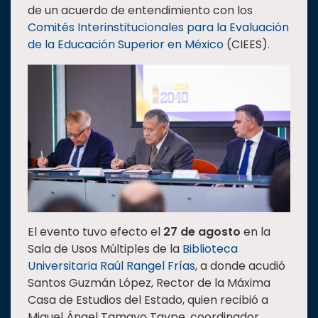
de un acuerdo de entendimiento con los
Estudiantes
Comités Interinstitucionales para la Evaluación
Rectoría
de la Educación Superior en México
(CIEES).
Investigación
Internacionalización
Responsabilidad
social
Vinculación
Historia
Universiada
Nacional
El evento tuvo efecto el
27 de agosto
en la
Sala de Usos Múltiples de la
Biblioteca
Universitaria Raúl Rangel Frías
, a donde acudió
Santos Guzmán López, Rector de la Máxima
Casa de Estudios del Estado, quien recibió a
Miguel Ángel Tamayo Taype, coordinador