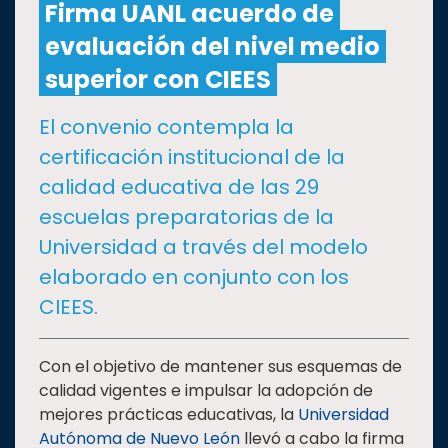
Firma UANL acuerdo de
evaluación del nivel medio
CULTURA
superior con CIEES
DEPORTES
El convenio contempla la
certificación institucional de la
I+D+I
EXPERTOS
calidad educativa de las 29
escuelas preparatorias de la
SALUD
Universidad a través del modelo
elaborado en conjunto con los
SUSTENTABILIDAD
CIEES.
TEMAS
Con el objetivo de mantener sus esquemas de
calidad vigentes e impulsar la adopción de
mejores prácticas educativas, la
Universidad
Oferta
Autónoma de Nuevo León
llevó a cabo la firma
educativa