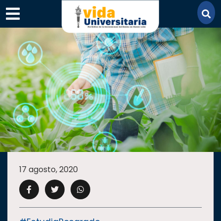
×
SECCIONES
ACADEMIA
17 agosto, 2020
CAMPUS
UANL
COMUNIDAD
UANL