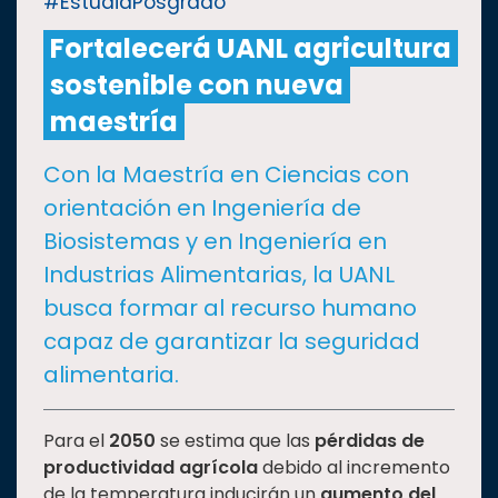
#EstudiaPosgrado
Fortalecerá UANL agricultura
CULTURA
sostenible con nueva
DEPORTES
maestría
Con la Maestría en Ciencias con
I+D+I
EXPERTOS
orientación en Ingeniería de
Biosistemas y en Ingeniería en
SALUD
Industrias Alimentarias, la UANL
busca formar al recurso humano
SUSTENTABILIDAD
capaz de garantizar la seguridad
alimentaria.
TEMAS
Para el
2050
se estima que las
pérdidas de
Oferta
productividad agrícola
debido al incremento
educativa
de la temperatura inducirán un
aumento del