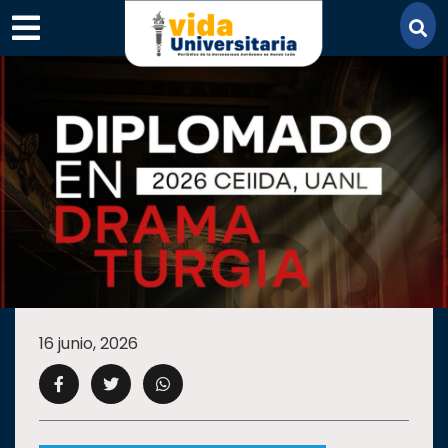
×
SECCIONES
ACADEMIA
16 junio, 2026
CAMPUS
UANL
COMUNIDAD
UANL