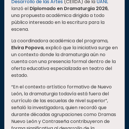
Desarrollo de las Artes
(CEIIDA) de la
UANL
Estudiantes
lanzó el
Diplomado en Dramaturgia 2026
,
una propuesta académica dirigida a todo
Rectoría
público interesado en la escritura para la
Investigación
escena.
Internacionalización
La coordinadora académica del programa,
Responsabilidad
Elvira Popova
, explicó que la iniciativa surge en
social
un contexto donde la dramaturgia aún no
cuenta con una presencia formal dentro de la
Vinculación
oferta educativa especializada en teatro del
Historia
estado.
Universiada
“En el contexto artístico formativo de Nuevo
Nacional
León, la dramaturgia todavía está fuera del
currículo de las escuelas de nivel superior”,
señaló la investigadora, quien recordó que
durante décadas agrupaciones como Dramas
Nuevo León y Contraseña contribuyeron de
forma significativa al desarrollo de la