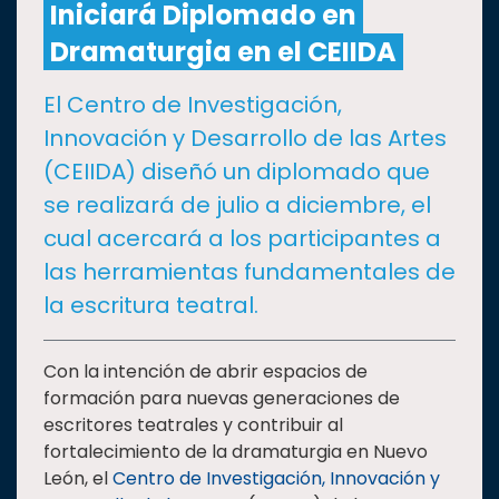
Iniciará Diplomado en
Dramaturgia en el CEIIDA
CULTURA
El Centro de Investigación,
DEPORTES
Innovación y Desarrollo de las Artes
(CEIIDA) diseñó un diplomado que
I+D+I
EXPERTOS
se realizará de julio a diciembre, el
cual acercará a los participantes a
SALUD
las herramientas fundamentales de
la escritura teatral.
SUSTENTABILIDAD
Con la intención de abrir espacios de
formación para nuevas generaciones de
TEMAS
escritores teatrales y contribuir al
fortalecimiento de la dramaturgia en Nuevo
Oferta
León, el
Centro de Investigación, Innovación y
educativa