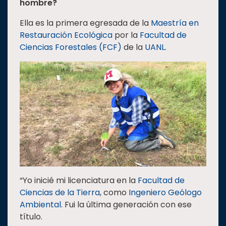
hombre?
Estudiantes
Ella es la primera egresada de la
Maestría en
Rectoría
Restauración Ecológica
por la
Facultad de
Ciencias Forestales (FCF)
de la
UANL
.
Investigación
Internacionalización
Responsabilidad
social
Vinculación
Historia
Universiada
Nacional
“Yo inicié mi licenciatura en la
Facultad de
Ciencias de la Tierra
, como
Ingeniero Geólogo
Ambiental
. Fui la última generación con ese
título.