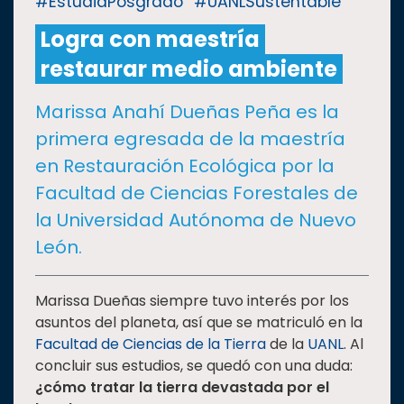
#EstudiaPosgrado
#UANLSustentable
Logra con maestría
CULTURA
restaurar medio ambiente
DEPORTES
Marissa Anahí Dueñas Peña es la
primera egresada de la maestría
I+D+I
EXPERTOS
en Restauración Ecológica por la
Facultad de Ciencias Forestales de
SALUD
la Universidad Autónoma de Nuevo
León.
SUSTENTABILIDAD
Marissa Dueñas siempre tuvo interés por los
asuntos del planeta, así que se matriculó en la
TEMAS
Facultad de Ciencias de la Tierra
de la
UANL
. Al
concluir sus estudios, se quedó con una duda:
Oferta
¿cómo tratar la tierra devastada por el
educativa