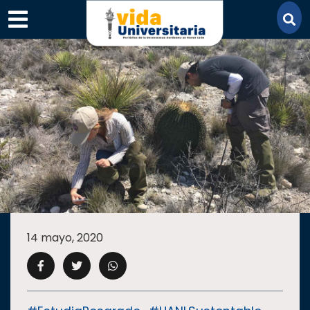
×
SECCIONES
ACADEMIA
14 mayo, 2020
CAMPUS
UANL
COMUNIDAD
UANL