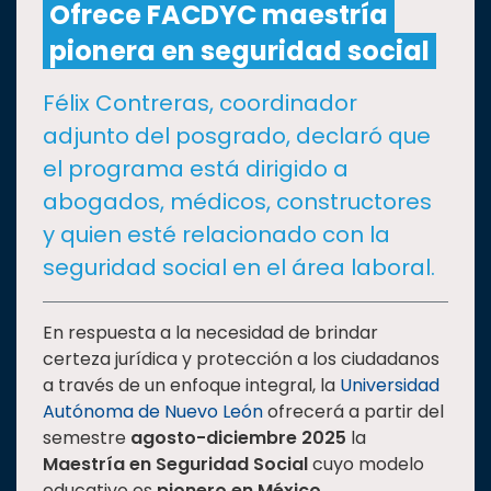
Ofrece FACDYC maestría
pionera en seguridad social
CULTURA
Félix Contreras, coordinador
DEPORTES
adjunto del posgrado, declaró que
el programa está dirigido a
I+D+I
EXPERTOS
abogados, médicos, constructores
y quien esté relacionado con la
SALUD
seguridad social en el área laboral.
SUSTENTABILIDAD
En respuesta a la necesidad de brindar
certeza jurídica y protección a los ciudadanos
a través de un enfoque integral, la
Universidad
TEMAS
Autónoma de Nuevo León
ofrecerá a partir del
semestre
agosto-diciembre 2025
la
Oferta
Maestría en Seguridad Social
cuyo modelo
educativa
educativo es
pionero
en México
.