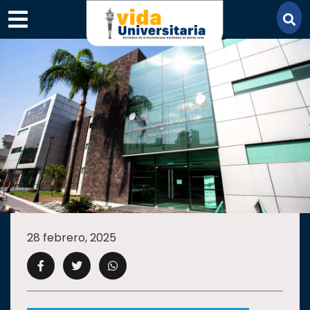
×
SECCIONES
ACADEMIA
28 febrero, 2025
CAMPUS
UANL
COMUNIDAD
UANL