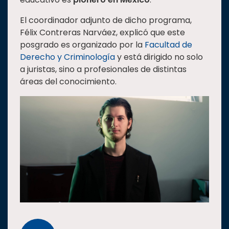
Estudiantes
El coordinador adjunto de dicho programa,
Rectoría
Félix Contreras Narváez, explicó que este
posgrado es organizado por la
Facultad de
Investigación
Derecho y Criminología
y está dirigido no solo
Internacionalización
a juristas, sino a profesionales de distintas
áreas del conocimiento.
Responsabilidad
social
Vinculación
Historia
Universiada
Nacional