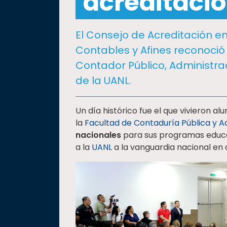
acreditaci
social
Vinculación
El Consejo de Acreditación en
Historia
Contables y Afines reconoció 
Universiada
Contador Público, Administra
Nacional
de la UANL.
Un día histórico fue el que vivieron al
la
Facultad de Contaduría Pública y A
nacionales
para sus programas educa
a la
UANL
a la vanguardia nacional en 