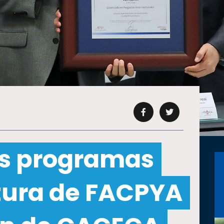
es programas
atura de FACPYA