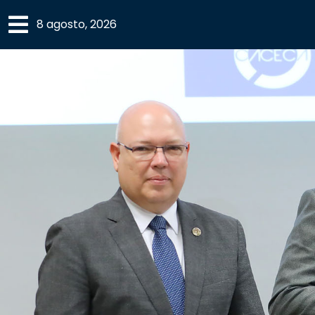
×
8 agosto, 2026
SECCIONES
ACADEMIA
CAMPUS
UANL
COMUNIDAD
UANL
CULTURA
DEPORTES
I+D+I
EXPERTOS