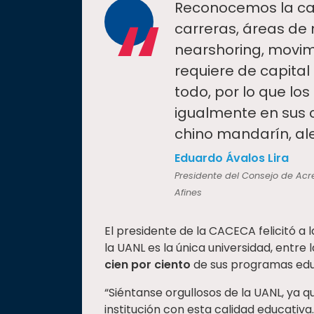
“
Reconocemos la ca
carreras, áreas de
nearshoring, movi
requiere de capital
todo, por lo que los
igualmente en sus c
chino mandarín, al
Eduardo Ávalos Lira
Presidente del Consejo de Acr
Afines
El presidente de la CACECA felicitó a 
la UANL es la única universidad, entre l
cien por ciento
de sus programas educ
“Siéntanse orgullosos de la UANL, ya q
institución con esta calidad educativa