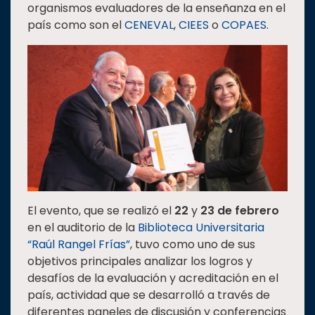
organismos evaluadores de la enseñanza en el
Estudiantes
país como son el
CENEVAL
,
CIEES
o
COPAES
.
Rectoría
Investigación
Internacionalización
Responsabilidad
social
Vinculación
Historia
Universiada
El evento, que se realizó el
22
y
23 de febrero
Nacional
en el auditorio de la
Biblioteca Universitaria
“Raúl Rangel Frías”
, tuvo como uno de sus
objetivos principales analizar los logros y
desafíos de la evaluación y acreditación en el
país, actividad que se desarrolló a través de
diferentes paneles de discusión y conferencias