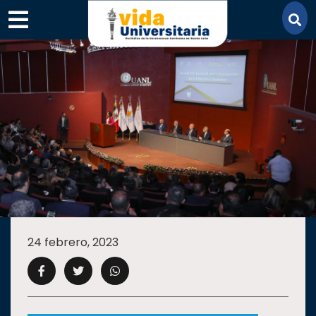
×
SECCIONES
ACADEMIA
24 febrero, 2023
CAMPUS
UANL
COMUNIDAD
UANL