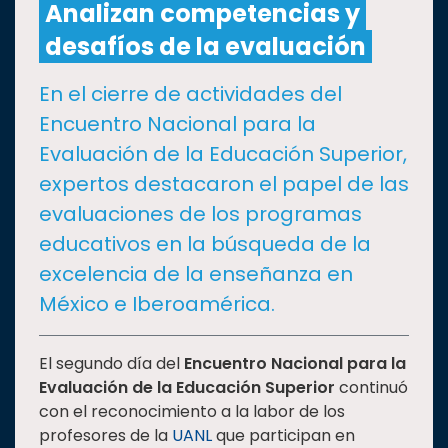
Analizan competencias y
desafíos de la evaluación
CULTURA
En el cierre de actividades del
DEPORTES
Encuentro Nacional para la
Evaluación de la Educación Superior,
I+D+I
EXPERTOS
expertos destacaron el papel de las
evaluaciones de los programas
SALUD
educativos en la búsqueda de la
excelencia de la enseñanza en
SUSTENTABILIDAD
México e Iberoamérica.
TEMAS
El segundo día del
Encuentro Nacional para la
Evaluación de la Educación Superior
continuó
con el reconocimiento a la labor de los
Oferta
profesores de la
UANL
que participan en
educativa