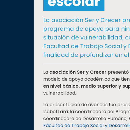
escolar
social
Vinculación
La asociación Ser y Crecer p
Historia
programa de apoyo para niña
Universiada
situación de vulnerabilidad,
Nacional
Facultad de Trabajo Social y 
finalidad de profundizar en el
La
asociación Ser y Crecer
presentó l
modelo de apoyo académico que tien
en nivel básico, medio superior y su
vulnerabilidad.
La presentación de avances fue presidi
Isabel Lara; la coordinadora del Prog
coordinadora de Desarrollo Humano, R
Facultad de Trabajo Social y Desarro