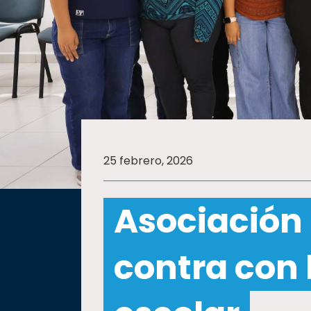
SALUD
SUSTENTABILIDAD
TEMAS
25 febrero, 2026
Oferta
educativa
Asociación 
Estudiantes
Rectoría
contra con 
Investigación
Internacionalización
Responsabilidad