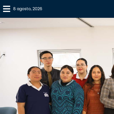
×
8 agosto, 2026
SECCIONES
ACADEMIA
CAMPUS
UANL
COMUNIDAD
UANL
CULTURA
DEPORTES
I+D+I
EXPERTOS