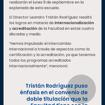
realizarán el lunes 9 de septiembre en la
Estudiantes
explanada de esta escuela.
Rectoría
El Director Leandro Tristán Rodríguez resaltó
Investigación
los logros en materia de
internacionalización
y
acreditación
de la Facultad en estas cuatro
Internacionalización
décadas y medio.
Responsabilidad
social
“Hemos impulsado el intercambio
internacional a través de aspectos como la
Vinculación
certificación y la acreditación, ya que tenemos
Historia
todos los programas acreditados
internacionalmente”, mencionó.
Universiada
Nacional
Tristán Rodríguez puso
énfasis en el convenio de
doble titulación que la