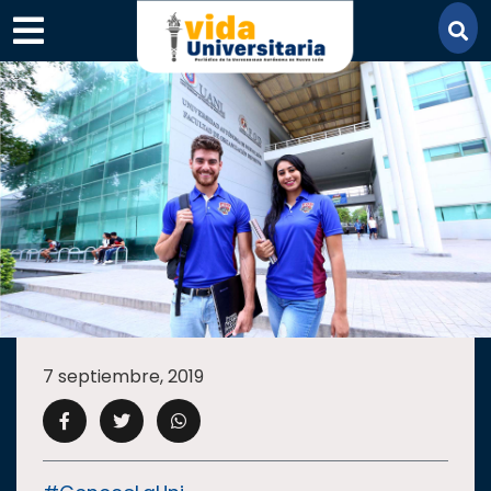
×
SECCIONES
ACADEMIA
7 septiembre, 2019
CAMPUS
UANL
COMUNIDAD
UANL