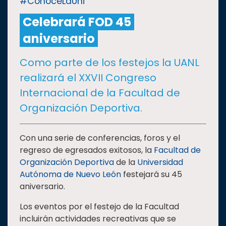
#ConoceLaUni
Celebrará FOD 45
CULTURA
aniversario
DEPORTES
Como parte de los festejos la UANL
realizará el XXVII Congreso
I+D+I
EXPERTOS
Internacional de la Facultad de
Organización Deportiva.
SALUD
Con una serie de conferencias, foros y el
SUSTENTABILIDAD
regreso de egresados exitosos, la
Facultad de
Organización Deportiva
de la
Universidad
Autónoma de Nuevo León
festejará su 45
TEMAS
aniversario.
Los eventos por el festejo de la Facultad
Oferta
incluirán actividades recreativas que se
educativa