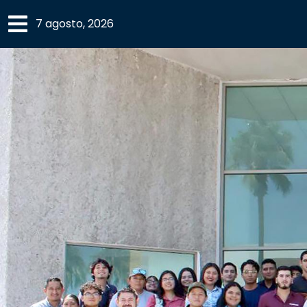
×
7 agosto, 2026
SECCIONES
ACADEMIA
CAMPUS
UANL
COMUNIDAD
UANL
CULTURA
DEPORTES
I+D+I
EXPERTOS