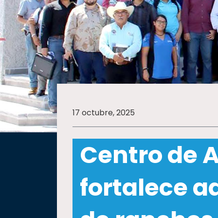
SALUD
SUSTENTABILIDAD
TEMAS
17 octubre, 2025
Oferta
educativa
Centro de 
Estudiantes
Rectoría
fortalece a
Investigación
Internacionalización
Responsabilidad