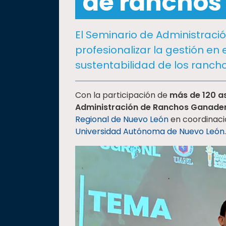
de ranchos
social
Vinculación
El Seminario de Administrac
Historia
profesionalizar la gestión en
Universiada
sustentabilidad de los rancho
Nacional
Con la participación de
más de
120 a
Administración de Ranchos Ganade
Regional de Nuevo León
en coordinaci
Universidad Autónoma de Nuevo León
.