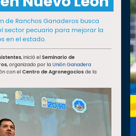
 en Nuevo León
ión de Ranchos Ganaderos busca
 el sector pecuario para mejorar la
s en el estado.
sistentes
, inició el
Seminario de
ros
, organizado por la
Unión Ganadera
ón con el
Centro de Agronegocios
de la