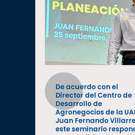
De acuerdo con el
Director del Centro de
Desarrollo de
Agronegocios de la UA
Juan Fernando Villarre
este seminario respon