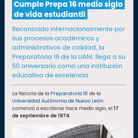
Cumple Prepa 16 medio siglo
de vida estudiantil
CULTURA
Reconocida internacionalmente por
DEPORTES
sus procesos académicos y
administrativos de calidad, la
I+D+I
EXPERTOS
Preparatoria 16 de la UANL llega a su
50 aniversario como una institución
SALUD
educativa de excelencia.
SUSTENTABILIDAD
La historia de la
Preparatoria 16
de la
Universidad Autónoma de Nuevo León
comenzó a escribirse hace medio siglo, el
17
TEMAS
de septiembre de 1974
.
Oferta
educativa