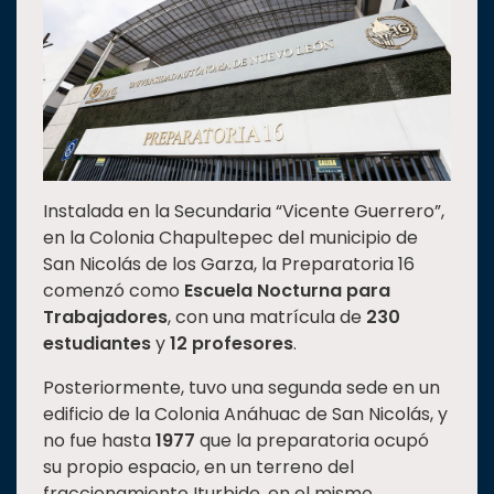
Estudiantes
Rectoría
Investigación
Internacionalización
Responsabilidad
social
Instalada en la Secundaria “Vicente Guerrero”,
en la Colonia Chapultepec del municipio de
Vinculación
San Nicolás de los Garza, la Preparatoria 16
Historia
comenzó como
Escuela Nocturna para
Universiada
Trabajadores
, con una matrícula de
230
Nacional
estudiantes
y
12 profesores
.
Posteriormente, tuvo una segunda sede en un
edificio de la Colonia Anáhuac de San Nicolás, y
no fue hasta
1977
que la preparatoria ocupó
su propio espacio, en un terreno del
fraccionamiento Iturbide, en el mismo