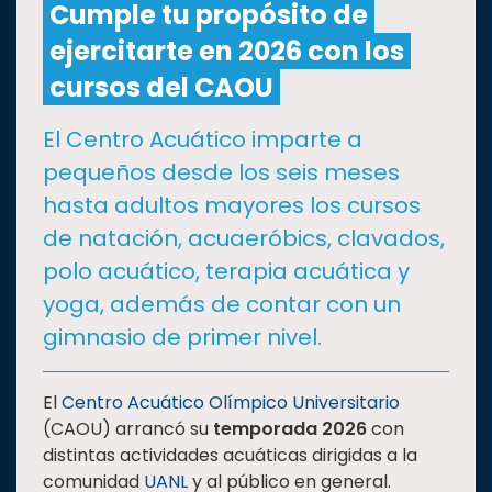
Cumple tu propósito de
ejercitarte en 2026 con los
CULTURA
cursos del CAOU
DEPORTES
El Centro Acuático imparte a
pequeños desde los seis meses
I+D+I
EXPERTOS
hasta adultos mayores los cursos
de natación, acuaeróbics, clavados,
SALUD
polo acuático, terapia acuática y
yoga, además de contar con un
SUSTENTABILIDAD
gimnasio de primer nivel.
TEMAS
El
Centro Acuático Olímpico Universitario
(CAOU) arrancó su
temporada 2026
con
distintas actividades acuáticas dirigidas a la
Oferta
comunidad
UANL
y al público en general.
educativa