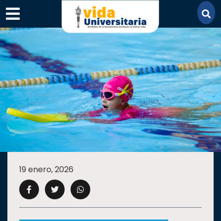
×
SECCIONES
ACADEMIA
19 enero, 2026
CAMPUS
UANL
COMUNIDAD
UANL