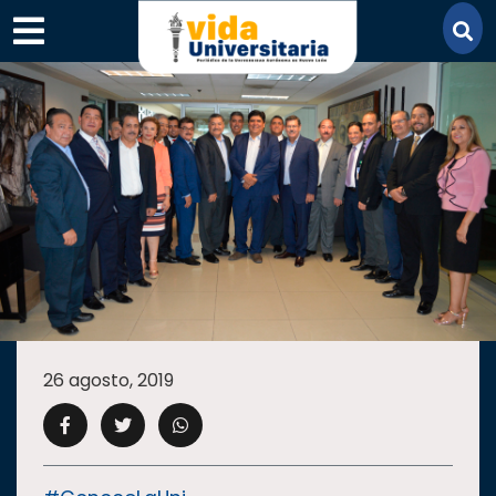
×
SECCIONES
ACADEMIA
26 agosto, 2019
CAMPUS
UANL
COMUNIDAD
UANL