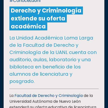
#ConoceLaUni
Derecho y Criminología
CULTURA
extiende su oferta
DEPORTES
académica
La Unidad Académica Loma Larga
I+D+I
EXPERTOS
de la Facultad de Derecho y
Criminología de la UANL cuenta con
SALUD
auditorio, aulas, laboratorio y una
biblioteca en beneficio de los
SUSTENTABILIDAD
alumnos de licenciatura y
posgrado.
TEMAS
La
Facultad de Derecho y Criminología
de la
Oferta
Universidad Autónoma de Nuevo León
educativa
extenderá su oferta educativa de licenciatura