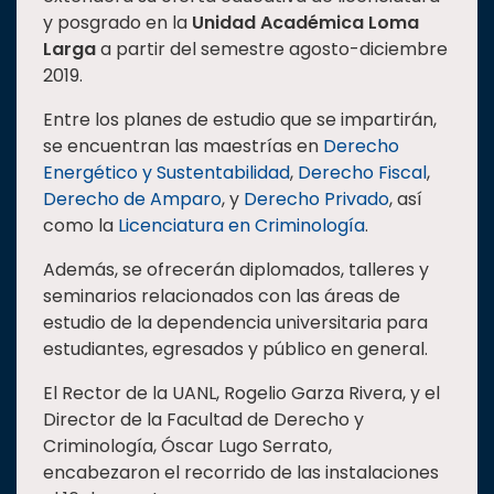
y posgrado en la
Unidad Académica Loma
Estudiantes
Larga
a partir del semestre agosto-diciembre
Rectoría
2019.
Investigación
Entre los planes de estudio que se impartirán,
Internacionalización
se encuentran las maestrías en
Derecho
Energético y Sustentabilidad
,
Derecho Fiscal
,
Responsabilidad
Derecho de Amparo
, y
Derecho Privado
, así
social
como la
Licenciatura en Criminología
.
Vinculación
Además, se ofrecerán diplomados, talleres y
Historia
seminarios relacionados con las áreas de
Universiada
estudio de la dependencia universitaria para
Nacional
estudiantes, egresados y público en general.
El Rector de la UANL, Rogelio Garza Rivera, y el
Director de la Facultad de Derecho y
Criminología, Óscar Lugo Serrato,
encabezaron el recorrido de las instalaciones