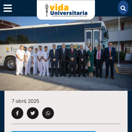
×
SECCIONES
ACADEMIA
7 abril, 2025
CAMPUS
UANL
COMUNIDAD
UANL