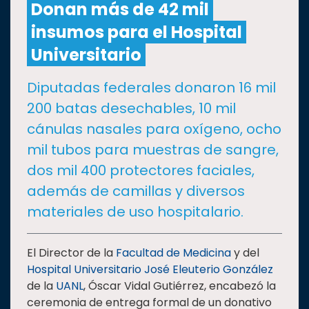
Donan más de 42 mil
insumos para el Hospital
CULTURA
Universitario
DEPORTES
Diputadas federales donaron 16 mil
200 batas desechables, 10 mil
I+D+I
EXPERTOS
cánulas nasales para oxígeno, ocho
mil tubos para muestras de sangre,
SALUD
dos mil 400 protectores faciales,
además de camillas y diversos
SUSTENTABILIDAD
materiales de uso hospitalario.
TEMAS
El Director de la
Facultad de Medicina
y del
Hospital Universitario José Eleuterio González
de la
UANL
, Óscar Vidal Gutiérrez, encabezó la
Oferta
ceremonia de entrega formal de un donativo
educativa