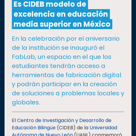
Es CIDEB modelo de
excelencia en educación
CULTURA
media superior en México
DEPORTES
En la celebración por el aniversario
de la institución se inauguró el
I+D+I
EXPERTOS
FabLab, un espacio en el que los
estudiantes tendrán acceso a
SALUD
herramientas de fabricación digital
y podrán participar en la creación
SUSTENTABILIDAD
de soluciones a problemas locales y
globales.
TEMAS
El
Centro de Investigación y Desarrollo de
Oferta
Educación Bilingüe
(CIDEB) de la
Universidad
educativa
Autónoma de Nuevo León
(UANL) conmemoró