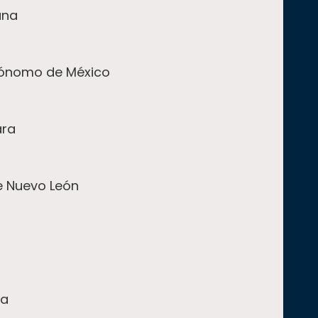
ana
utónomo de México
ara
e Nuevo León
na