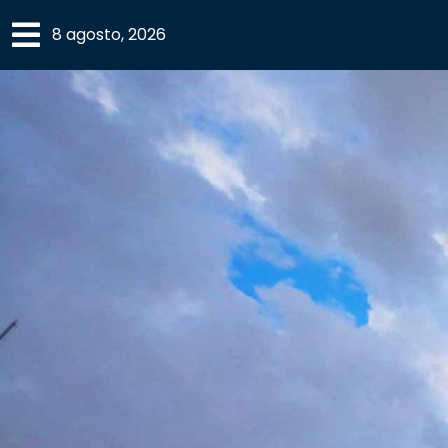
×
8 agosto, 2026
SECCIONES
ACADEMIA
CAMPUS
UANL
COMUNIDAD
UANL
CULTURA
DEPORTES
I+D+I
EXPERTOS