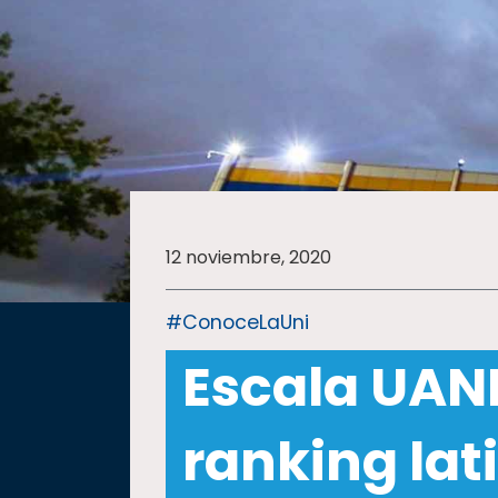
SALUD
SUSTENTABILIDAD
TEMAS
12 noviembre, 2020
Oferta
educativa
#ConoceLaUni
Estudiantes
Escala UANL
Rectoría
Investigación
ranking la
Internacionalización
Responsabilidad