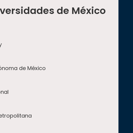
iversidades de México
y
tónoma de México
onal
tropolitana