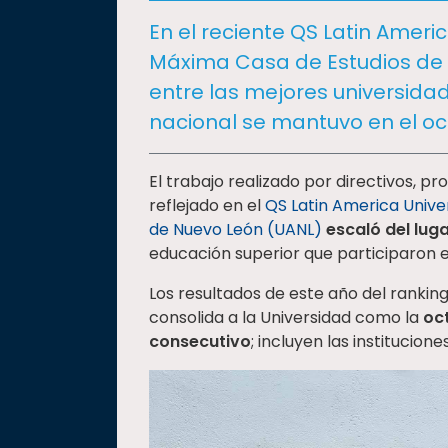
social
En el reciente QS Latin Americ
Vinculación
Máxima Casa de Estudios de 
Historia
entre las mejores universidad
Universiada
nacional se mantuvo en el oc
Nacional
El trabajo realizado por directivos, pr
reflejado en el
QS Latin America Univer
de Nuevo León (UANL)
escaló del lug
educación superior que participaron 
Los resultados de este año del ranking
consolida a la Universidad como la
oc
consecutivo
; incluyen las institucio