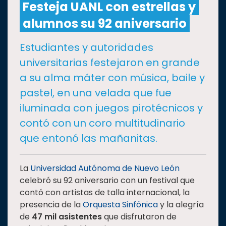
Festeja UANL con estrellas y
alumnos su 92 aniversario
CULTURA
Estudiantes y autoridades
DEPORTES
universitarias festejaron en grande
a su alma máter con música, baile y
I+D+I
EXPERTOS
pastel, en una velada que fue
iluminada con juegos pirotécnicos y
SALUD
contó con un coro multitudinario
que entonó las mañanitas.
SUSTENTABILIDAD
La
Universidad Autónoma de Nuevo León
celebró su 92 aniversario con un festival que
TEMAS
contó con artistas de talla internacional, la
presencia de la
Orquesta Sinfónica
y la alegría
Oferta
de
47 mil asistentes
que disfrutaron de
educativa