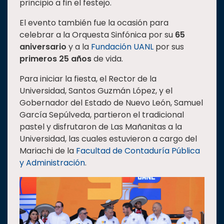
principio a fin el festejo.
Estudiantes
El evento también fue la ocasión para
Rectoría
celebrar a la Orquesta Sinfónica por su
65
aniversario
y a la
Fundación UANL
por sus
Investigación
primeros 25 años
de vida.
Internacionalización
Para iniciar la fiesta, el Rector de la
Responsabilidad
Universidad, Santos Guzmán López, y el
social
Gobernador del Estado de Nuevo León, Samuel
Vinculación
García Sepúlveda, partieron el tradicional
Historia
pastel y disfrutaron de Las Mañanitas a la
Universidad, las cuales estuvieron a cargo del
Universiada
Mariachi de la
Facultad de Contaduría Pública
Nacional
y Administración
.