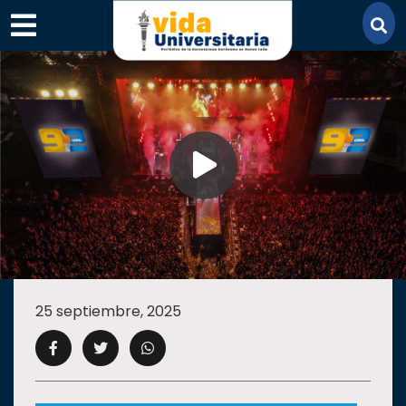
×
SECCIONES
ACADEMIA
25 septiembre, 2025
CAMPUS
UANL
COMUNIDAD
UANL