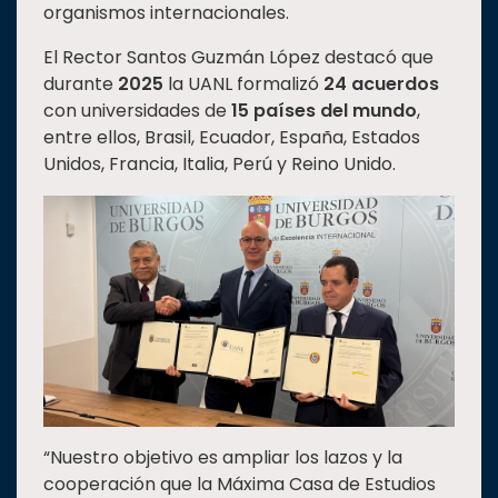
organismos internacionales.
Estudiantes
El Rector Santos Guzmán López destacó que
Rectoría
durante
2025
la UANL formalizó
24 acuerdos
Investigación
con universidades de
15 países del mundo
,
entre ellos, Brasil, Ecuador, España, Estados
Internacionalización
Unidos, Francia, Italia, Perú y Reino Unido.
Responsabilidad
social
Vinculación
Historia
Universiada
Nacional
“Nuestro objetivo es ampliar los lazos y la
cooperación que la Máxima Casa de Estudios