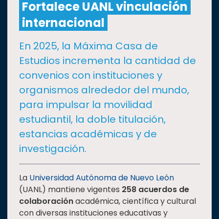
Fortalece UANL vinculación
internacional
CULTURA
En 2025, la Máxima Casa de
DEPORTES
Estudios incrementa la cantidad de
convenios con instituciones y
I+D+I
EXPERTOS
organismos alrededor del mundo,
para impulsar la movilidad
SALUD
estudiantil, la doble titulación,
estancias académicas y de
SUSTENTABILIDAD
investigación.
TEMAS
La
Universidad Autónoma de Nuevo León
(UANL) mantiene vigentes
258 acuerdos de
colaboración
académica, científica y cultural
Oferta
con diversas instituciones educativas y
educativa