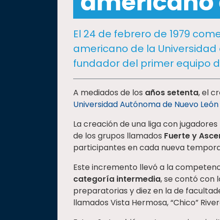
americano 
social
Vinculación
El 24 de febrero de 1979 comen
Historia
americano de la Universidad 
Universiada
fundador del primer equipo d
Nacional
A mediados de los
años setenta
, el 
Universidad Autónoma de Nuevo León
La creación de una liga con jugadores
de los grupos llamados
Fuerte y Asc
participantes en cada nueva tempor
Este incremento llevó a la competencia
categoría intermedia
, se contó con 
preparatorias y diez en la de faculta
llamados Vista Hermosa, “Chico” Rivera