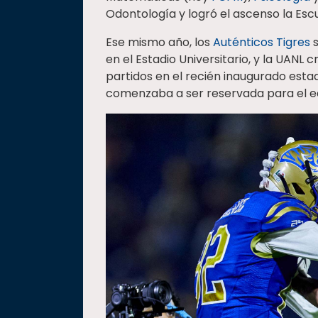
Odontología y logró el ascenso la Esc
Ese mismo año, los
Auténticos Tigres
s
en el Estadio Universitario, y la UANL 
partidos en el recién inaugurado estad
comenzaba a ser reservada para el eq