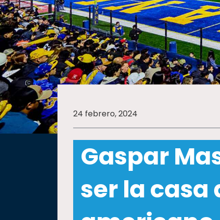
SALUD
SUSTENTABILIDAD
TEMAS
24 febrero, 2024
Oferta
educativa
Gaspar Mas
Estudiantes
Rectoría
ser la casa 
Investigación
Internacionalización
Responsabilidad