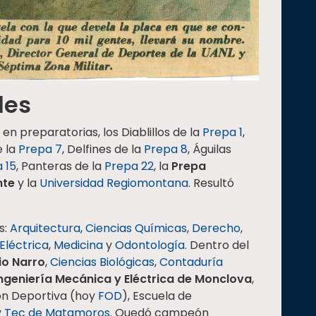
des
en preparatorias, los Diablillos de la
Prepa 1
,
e la
Prepa 7
, Delfines de la
Prepa 8
, Águilas
 15
, Panteras de la
Prepa 22
, la
Prepa
nte
y la
Universidad Regiomontana
. Resultó
s:
Arquitectura
,
Ciencias Químicas
,
Derecho
,
Eléctrica
,
Medicina
y
Odontología
. Dentro del
io Narro
,
Ciencias Biológicas
,
Contaduría
Ingeniería Mecánica y Eléctrica de Monclova
,
ón Deportiva (hoy
FOD
), Escuela de
y
Tec de Matamoros
. Quedó campeón