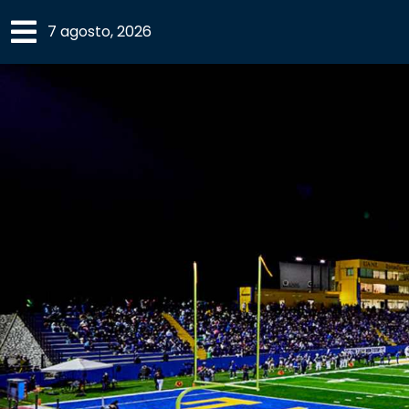
×
7 agosto, 2026
SECCIONES
ACADEMIA
CAMPUS
UANL
COMUNIDAD
UANL
CULTURA
DEPORTES
I+D+I
EXPERTOS