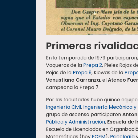
Primeras rivalida
En la temporada de 1979 participaron, 
Vaqueros de la
Prepa 2
, Pieles Rojas d
Rojas de la
Prepa 9
, Kiowas de la
Prepa
Venustiano Carranza
, el
Ateneo Fue
campeona la Prepa 7.
Por las facultades hubo quince equipo
Ingeniería Civil
,
Ingeniería Mecánica y 
grupo de ascenso participaron
Anton
Pública y Administración
,
Escuela de 
Escuela de Licenciados en Organizaci
Matemáticas (hoy
FCFM
),
Psicología