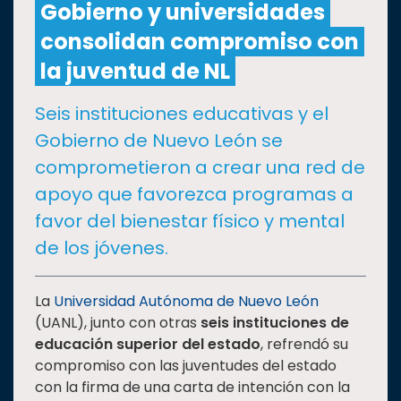
Gobierno y universidades
consolidan compromiso con
CULTURA
la juventud de NL
DEPORTES
Seis instituciones educativas y el
Gobierno de Nuevo León se
I+D+I
EXPERTOS
comprometieron a crear una red de
apoyo que favorezca programas a
SALUD
favor del bienestar físico y mental
de los jóvenes.
SUSTENTABILIDAD
La
Universidad Autónoma de Nuevo León
(UANL), junto con otras
seis instituciones de
TEMAS
educación superior del estado
, refrendó su
compromiso con las juventudes del estado
Oferta
con la firma de una carta de intención con la
educativa