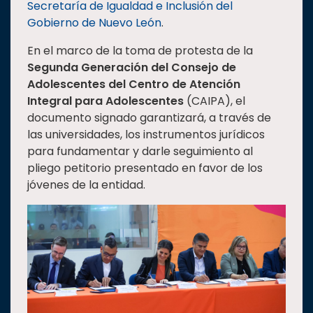
Secretaría de Igualdad e Inclusión del
Estudiantes
Gobierno de Nuevo León
.
Rectoría
En el marco de la toma de protesta de la
Investigación
Segunda Generación del Consejo de
Adolescentes del Centro de Atención
Internacionalización
Integral para Adolescentes
(CAIPA), el
Responsabilidad
documento signado garantizará, a través de
social
las universidades, los instrumentos jurídicos
para fundamentar y darle seguimiento al
Vinculación
pliego petitorio presentado en favor de los
Historia
jóvenes de la entidad.
Universiada
Nacional