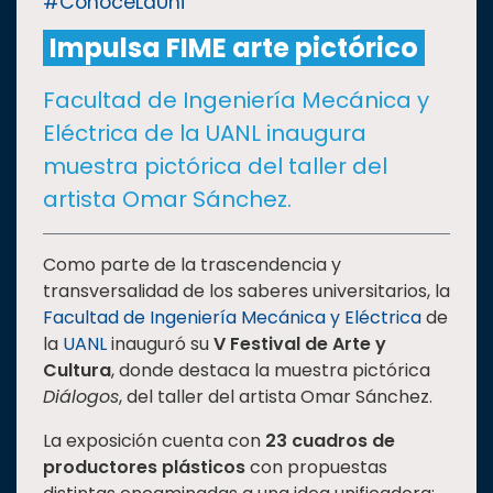
#ConoceLaUni
Impulsa FIME arte pictórico
CULTURA
Facultad de Ingeniería Mecánica y
DEPORTES
Eléctrica de la UANL inaugura
muestra pictórica del taller del
I+D+I
EXPERTOS
artista Omar Sánchez.
SALUD
Como parte de la trascendencia y
transversalidad de los saberes universitarios, la
SUSTENTABILIDAD
Facultad de Ingeniería Mecánica y Eléctrica
de
la
UANL
inauguró su
V Festival de Arte y
Cultura
, donde destaca la muestra pictórica
Diálogos
, del taller del artista Omar Sánchez.
TEMAS
La exposición cuenta con
23 cuadros de
Oferta
productores plásticos
con propuestas
educativa