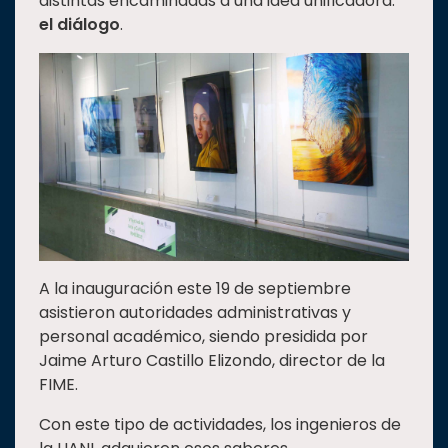
distintas encaminadas a una idea unificadora:
el diálogo
.
Estudiantes
Rectoría
Investigación
Internacionalización
Responsabilidad
social
Vinculación
Historia
Universiada
A la inauguración este 19 de septiembre
Nacional
asistieron autoridades administrativas y
personal académico, siendo presidida por
Jaime Arturo Castillo Elizondo, director de la
FIME.
Con este tipo de actividades, los ingenieros de