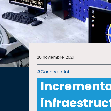
SALUD
SUSTENTABILIDAD
TEMAS
26 noviembre, 2021
Oferta
educativa
#ConoceLaUni
Estudiantes
Increment
Rectoría
Investigación
infraestruc
Internacionalización
Responsabilidad