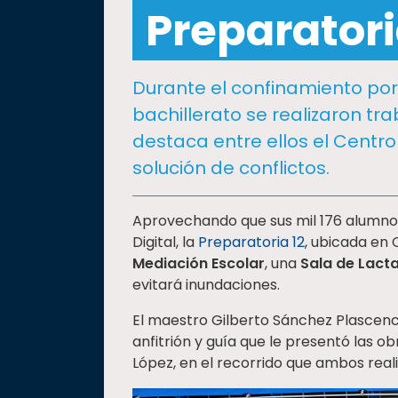
social
Preparatori
Vinculación
Historia
Durante el confinamiento por
Universiada
bachillerato se realizaron tr
Nacional
destaca entre ellos el Centro
solución de conflictos.
Aprovechando que sus mil 176 alumnos
Digital, la
Preparatoria 12
, ubicada en
Mediación Escolar
, una
Sala de Lact
evitará inundaciones.
El maestro Gilberto Sánchez Plascencia
anfitrión y guía que le presentó las 
López, en el recorrido que ambos real