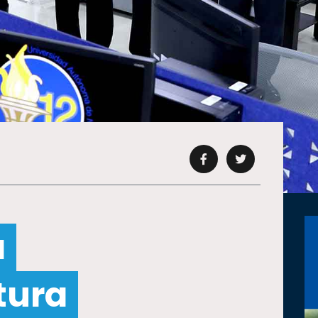
a
tura