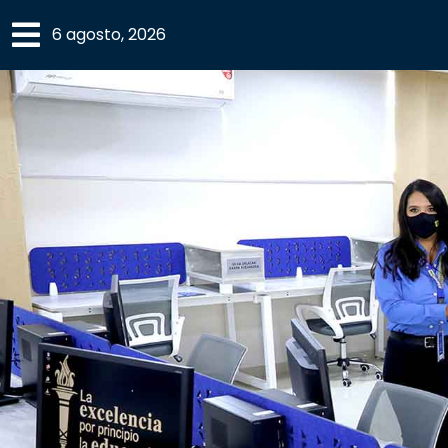
×
6 agosto, 2026
SECCIONES
ACADEMIA
CAMPUS
UANL
COMUNIDAD
UANL
CULTURA
DEPORTES
I+D+I
EXPERTOS