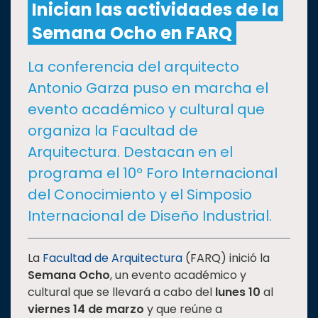
Inician las actividades de la
Semana Ocho en FARQ
CULTURA
La conferencia del arquitecto
DEPORTES
Antonio Garza puso en marcha el
evento académico y cultural que
I+D+I
EXPERTOS
organiza la Facultad de
Arquitectura. Destacan en el
SALUD
programa el 10º Foro Internacional
del Conocimiento y el Simposio
SUSTENTABILIDAD
Internacional de Diseño Industrial.
TEMAS
La
Facultad de Arquitectura
(FARQ) inició la
Semana Ocho
, un evento académico y
cultural que se llevará a cabo del
lunes 10
al
Oferta
viernes 14 de marzo
y que reúne a
educativa