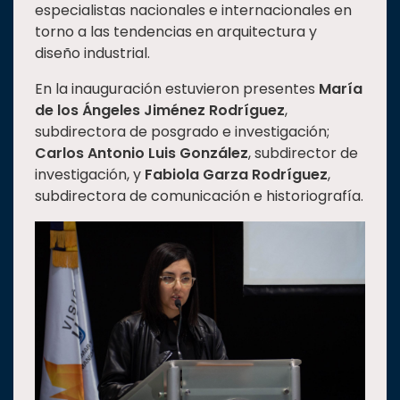
especialistas nacionales e internacionales en
Estudiantes
torno a las tendencias en arquitectura y
diseño industrial.
Rectoría
Investigación
En la inauguración estuvieron presentes
María
de los Ángeles Jiménez Rodríguez
,
Internacionalización
subdirectora de posgrado e investigación;
Responsabilidad
Carlos Antonio Luis González
, subdirector de
social
investigación, y
Fabiola Garza Rodríguez
,
Vinculación
subdirectora de comunicación e historiografía.
Historia
Universiada
Nacional