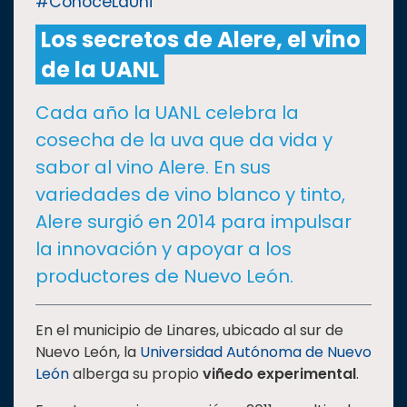
#ConoceLaUni
Los secretos de Alere, el vino
CULTURA
de la UANL
DEPORTES
Cada año la UANL celebra la
cosecha de la uva que da vida y
I+D+I
EXPERTOS
sabor al vino Alere. En sus
variedades de vino blanco y tinto,
SALUD
Alere surgió en 2014 para impulsar
la innovación y apoyar a los
SUSTENTABILIDAD
productores de Nuevo León.
TEMAS
En el municipio de Linares, ubicado al sur de
Nuevo León, la
Universidad Autónoma de Nuevo
León
alberga su propio
viñedo experimental
.
Oferta
educativa