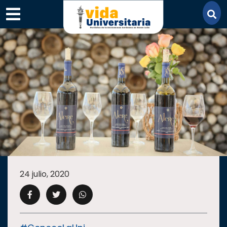
×
SECCIONES
ACADEMIA
24 julio, 2020
CAMPUS
UANL
COMUNIDAD
UANL