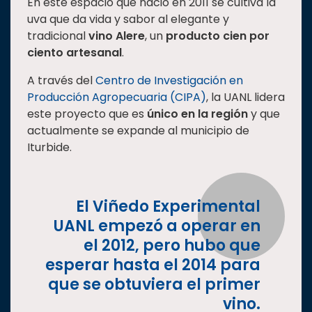
En este espacio que nació en 2011 se cultiva la
Estudiantes
uva que da vida y sabor al elegante y
tradicional
vino Alere
, un
producto cien por
Rectoría
ciento artesanal
.
Investigación
A través del
Centro de Investigación en
Internacionalización
Producción Agropecuaria (CIPA)
, la UANL lidera
Responsabilidad
este proyecto que es
único en la región
y que
social
actualmente se expande al municipio de
Iturbide.
Vinculación
Historia
Universiada
El Viñedo Experimental
Nacional
UANL empezó a operar en
el 2012, pero hubo que
esperar hasta el 2014 para
que se obtuviera el primer
vino.